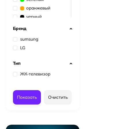
оранжевый
черный
коричневый
Бренд
серебро
sumsung
серый
LG
розовый
Тип
ЖК-телевизор
Показать
Очистить