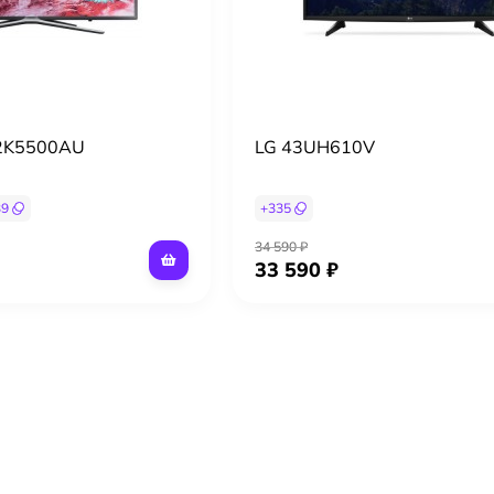
2K5500AU
LG 43UH610V
39
+
335
34 590 ₽
33 590 ₽