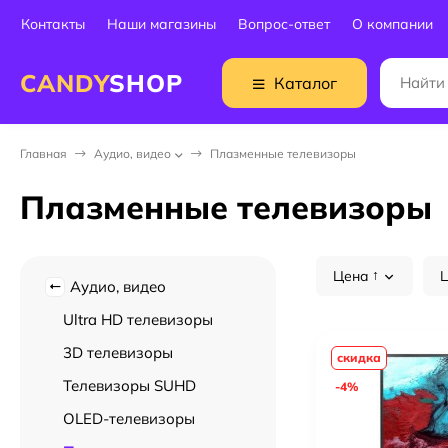
Контакты
Наши магазины
Вопрос-ответ
О компании
CANDY
SHOP
Каталог
Главная
Аудио, видео
Плазменные телевизоры
Плазменные телевизоры
Цена
Ц
Аудио, видео
Ultra HD телевизоры
3D телевизоры
скидка
Телевизоры SUHD
-4%
OLED-телевизоры