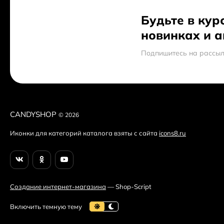
Apple MacBook Pro 13 with Retina display Early 2015
97 989 ₽
Будьте в кур
новинках и 
Nokia 222 SS, Black
3 200 ₽
Подпишитесь на рассыл
Gigaset C530A Duo
5 450 ₽
Highscreen Boost 3 Grey
13 990 ₽
CANDYSHOP
© 2026
Nokia 230 Dual Sim, Black Silver
Иконки для категорий каталога взяты с сайта
icons8.ru
4 790 ₽
5 790 ₽
ASUS VivoBook Max X541SA
19 990 ₽
Sony KD-75XD9405
Создание интернет-магазина
— Shop-Script
549 990 ₽
554 990 ₽