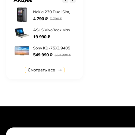
13 990 ₽
Nokia 230 Dual Sim, Black Silver
4 790 ₽
5 790 ₽
ASUS VivoBook Max X541SA
19 990 ₽
Sony KD-75XD9405
549 990 ₽
554 990 ₽
Panasonic KX-TGH210
Смотреть все
3 800,50 ₽
Смартфон Apple iPhone SE 16Gb Rose gold
32 000 ₽
Apple iPhone 7 128Gb
34 000 ₽
61 990 ₽
Philips Xenium E103, Black
1 690 ₽