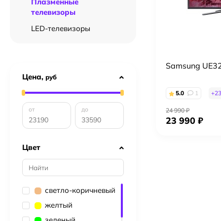
Плазменные
телевизоры
LED-телевизоры
Samsung UE3
Цена,
руб
5.0
1
+
2
от
до
24 990 ₽
23 990 ₽
Цвет
светло-коричневый
желтый
зеленый