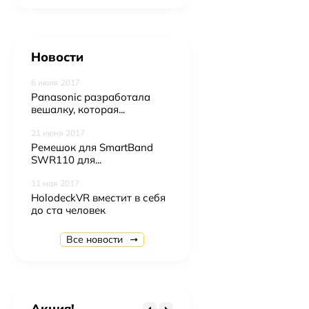
Новости
6 июля 2017
Panasonic разработала
вешалку, которая...
21 июня 2017
Ремешок для SmartBand
SWR110 для...
11 мая 2017
HolodeckVR вместит в себя
до ста человек
Nokia 222 SS, Black
3 200 ₽
Все новости
Gigaset C530A Duo
5 450 ₽
Highscreen Boost 3 Grey
Акция!