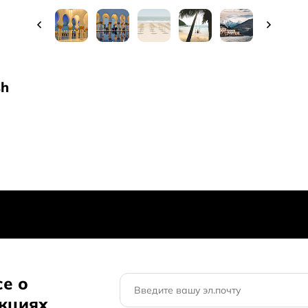
sh
се о
акциях