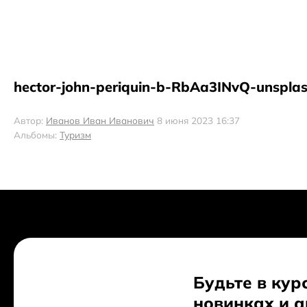
hector-john-periquin-b-RbAa3INvQ-unspla
Автор:
Иванов Иван Иванович
8 июня 2023 16:37
Альбомы:
Туризм
Будьте в кур
новинках и 