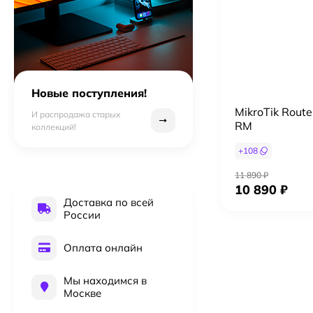
Новые поступления!
MikroTik Rout
И распродажа старых
RM
коллекций!
+
108
11 890 ₽
10 890 ₽
Доставка по всей
России
Оплата онлайн
Мы находимся в
Москве