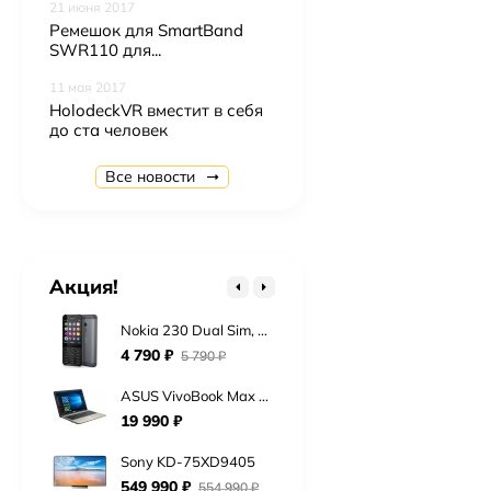
21 июня 2017
Ремешок для SmartBand
SWR110 для...
11 мая 2017
HolodeckVR вместит в себя
до ста человек
Nokia 222 SS, Black
3 200 ₽
Все новости
Gigaset C530A Duo
5 450 ₽
Highscreen Boost 3 Grey
Акция!
13 990 ₽
Nokia 230 Dual Sim, Black Silver
4 790 ₽
5 790 ₽
ASUS VivoBook Max X541SA
19 990 ₽
Sony KD-75XD9405
549 990 ₽
554 990 ₽