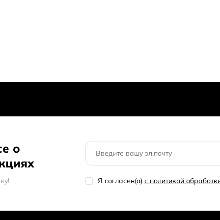
се о
акциях
кy!
Я согласен(a)
с политикой обработ