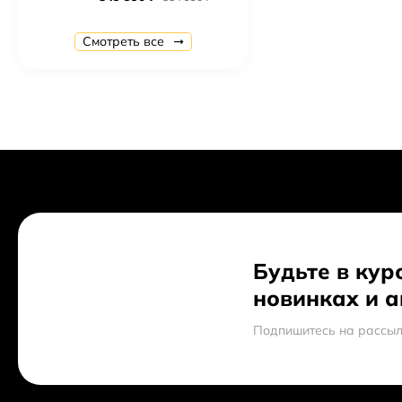
Panasonic KX-TGH210
Смотреть все
3 800,50 ₽
Смартфон Apple iPhone SE 16Gb Rose gold
32 000 ₽
Apple iPhone 7 128Gb
34 000 ₽
61 990 ₽
Philips Xenium E103, Black
1 690 ₽
Apple MacBook Pro 13 with Retina display Early 2015
97 989 ₽
Будьте в кур
новинках и 
Nokia 222 SS, Black
3 200 ₽
Подпишитесь на рассыл
Gigaset C530A Duo
5 450 ₽