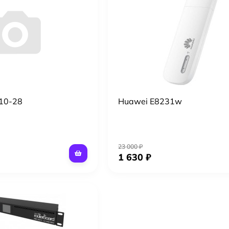
210-28
Huawei E8231w
23 000 ₽
1 630 ₽