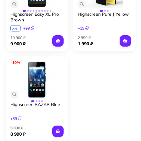
Highscreen Easy XL Pro
Highscreen Pure J Yellow
Brown
хит
+
99
+
19
10 900 ₽
2 990 ₽
9 900 ₽
1 990 ₽
-10%
Highscreen RAZAR Blue
+
89
9 990 ₽
8 990 ₽