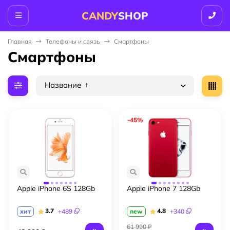
CANDY
SHOP
Главная
Телефоны и связь
Смартфоны
Смартфоны
Название
-45%
Apple iPhone 6S 128Gb
Apple iPhone 7 128Gb
3.7
4.8
хит
+
489
new
+
340
61 990 ₽