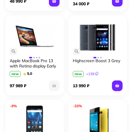
48 990 ₽
34 000 ₽
Apple MacBook Pro 13
Highscreen Boost 3 Grey
with Retina display Early
2015
5.0
new
new
+
139
97 989 ₽
13 990 ₽
-9%
-33%