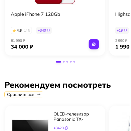
Apple iPhone 7 128Gb
Highscr
4.8
5
+
340
+
19
61 990 ₽
2 990 ₽
34 000 ₽
1 990
Рекомендуем посмотреть
Сравнить все
OLED-телевизор
Panasonic TX-
65CZR950
+
8428