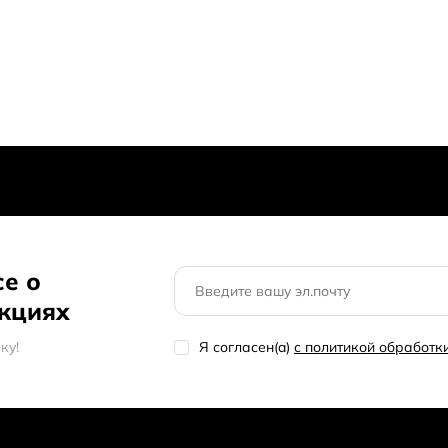
се о
акциях
кy!
Я согласен(a)
с политикой обработ