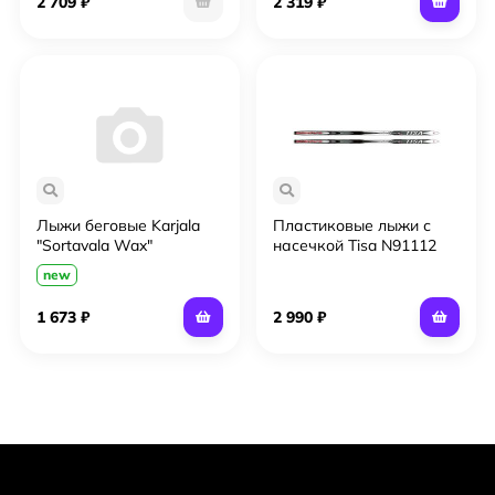
2 709 ₽
2 319 ₽
Лыжи беговые Karjala
Пластиковые лыжи с
"Sortavala Wax"
насечкой Tisa N91112
Advanture Step 190
new
1 673 ₽
2 990 ₽