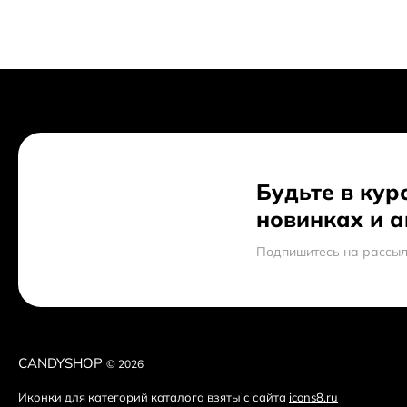
Будьте в кур
новинках и 
Подпишитесь на рассыл
CANDYSHOP
© 2026
Иконки для категорий каталога взяты с сайта
icons8.ru