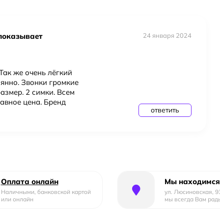
 показывает
24 января 2024
 Так же очень лёгкий
оянно. Звонки громкие
азмер. 2 симки. Всем
авное цена. Бренд
ответить
Оплата онлайн
Мы находимся
Наличными, банковской картой
ул. Люсиновская, 9
или онлайн
мы всегда Вам рад