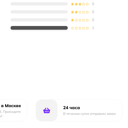
0
0
0
1
 в Москве
24 часа
3. Приходите
В течении суток отправим заказ
ы!