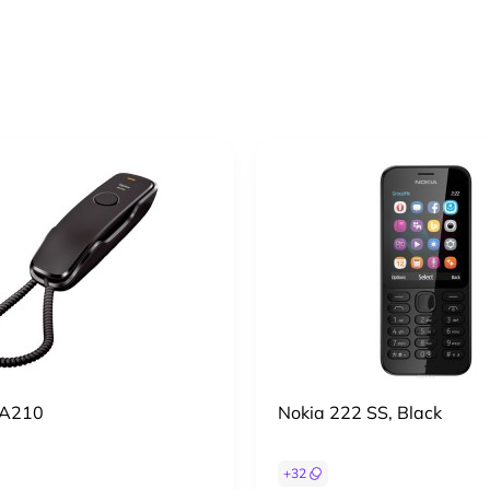
DA210
Nokia 222 SS, Black
+
32