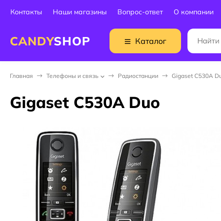
Контакты
Наши магазины
Вопрос-ответ
О компании
CANDY
SHOP
Каталог
Главная
Телефоны и связь
Радиостанции
Gigaset C530A D
Gigaset C530A Duo