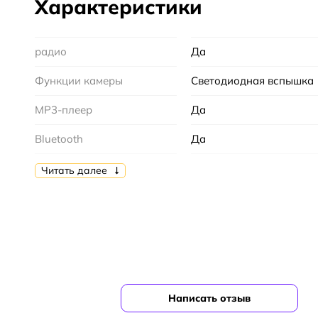
Характеристики
радио
Да
Функции камеры
Светодиодная вспышка
MP3-плеер
Да
Bluetooth
Да
камера
Да
Читать далее
Бренд
gigaset
Цвет
черный
Связь
A-GPS, Стандарт Blueto
Написать отзыв