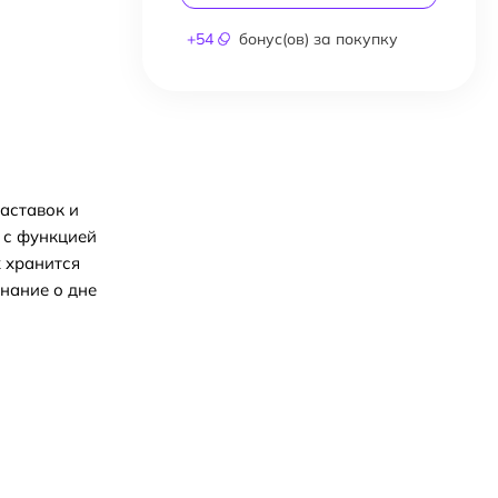
+
54
бонус(ов) за покупку
аставок и
 с функцией
х хранится
нание о дне