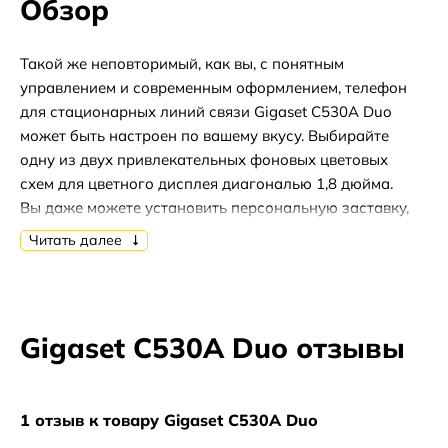
Обзор
Такой же неповторимый, как вы, с понятным
управлением и современным оформлением, телефон
для стационарных линий связи Gigaset C530A Duo
может быть настроен по вашему вкусу. Выбирайте
одну из двух привлекательных фоновых цветовых
схем для цветного дисплея диагональю 1,8 дюйма.
Вы даже можете установить персональную заставку,
индивидуальный звуковой профиль и особый звонок
Читать далее
для выбранного контакта.
Оставайтесь всегда на связи
Оставайтесь в курсе дел несмотря ни на что: Gigaset
Gigaset C530A Duo отзывы
C530A со встроенным автоответчиком отвечает на
вызовы, когда вас нет рядом. Приветствуйте
собеседников индивидуальным сообщением или
выберите одно из предустановленных — 30 минут
1 отзыв к товару Gigaset C530A Duo
записи позволяет им поделиться с вами своими